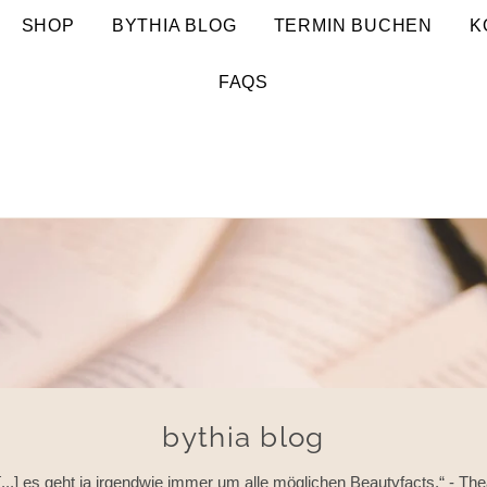
SHOP
BYTHIA BLOG
TERMIN BUCHEN
K
FAQS
bythia blog
[...] es geht ja irgendwie immer um alle möglichen Beautyfacts.“ - Th