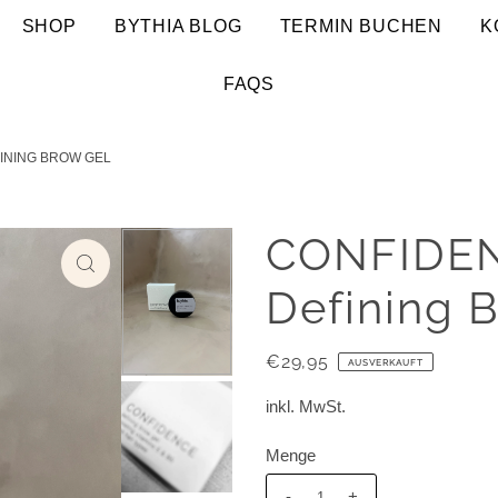
SHOP
BYTHIA BLOG
TERMIN BUCHEN
K
FAQS
INING BROW GEL
CONFIDENC
Defining 
€29,95
AUSVERKAUFT
inkl. MwSt.
Menge
-
+