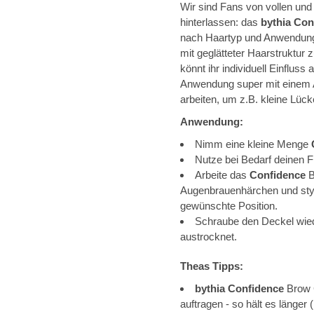
Wir sind Fans von vollen un
hinterlassen: das
bythia Co
nach Haartyp und Anwendung) 
mit geglätteter Haarstruktur
könnt ihr individuell Einfluss
Anwendung super mit einem A
arbeiten, um z.B. kleine Lüc
Anwendung:
Nimm eine kleine Menge
Nutze bei Bedarf deinen Fi
Arbeite das
Confidence
B
Augenbrauenhärchen und style
gewünschte Position.
Schraube den Deckel wiede
austrocknet.
Theas Tipps:
bythia Confidence
Brow 
auftragen - so hält es länge