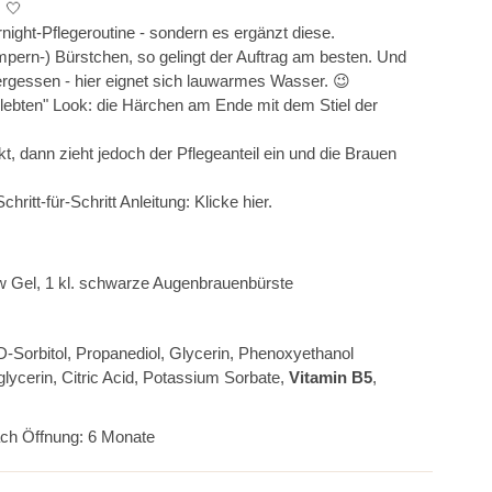
.
🤍
night-Pflegeroutine - sondern es ergänzt diese.
pern-) Bürstchen, so gelingt der Auftrag am besten. Und
ergessen - hier eignet sich lauwarmes Wasser.
😉
lebten" Look: die Härchen am Ende mit dem Stiel der
t, dann zieht jedoch der Pflegeanteil ein und die Brauen
chritt-für-Schritt Anleitung:
Klicke hier.
w Gel, 1 kl. schwarze Augenbrauenbürste
D-Sorbitol, Propanediol, Glycerin, Phenoxyethanol
lycerin, Citric Acid, Potassium Sorbate,
Vitamin B5
,
ach Öffnung: 6 Monate