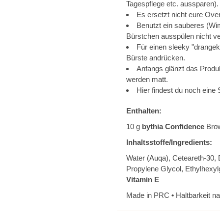
Tagespflege etc. aussparen)
Es ersetzt nicht eure Over
Benutzt ein sauberes (Wim
Bürstchen ausspülen nicht v
Für einen sleeky "drangek
Bürste andrücken.
Anfangs glänzt das Produk
werden matt.
Hier findest du noch eine S
Enthalten:
10 g
bythia Confidence
Bro
Inhaltsstoffe/Ingredients:
Water (Auqa), Ceteareth-30, 
Propylene Glycol, Ethylhexylg
Vitamin E
Made in PRC
•
Haltbarkeit n